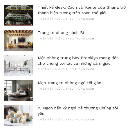
Thiết kế Geek: Cách vải Kente của Ghana trở
thành hiện tượng trên toàn thế giới
THIẾT KẾ Ý TƯỞNG THEO PHONG CÁCH
Trang trí phong cách Bỉ
THIẾT KẾ Ý TƯỞNG THEO PHONG CÁCH
Một phòng trưng bày Brooklyn mang đến
cho chúng tôi tất cả những cảm giác
THIẾT KẾ Ý TƯỞNG THEO PHONG CÁCH
Mẹo trang trí phòng ngủ tối giản
THIẾT KẾ Ý TƯỞNG THEO PHONG CÁCH
15 Ngọn nến kỳ nghỉ dễ thương Chúng tôi
yêu
THIẾT KẾ Ý TƯỞNG THEO PHONG CÁCH