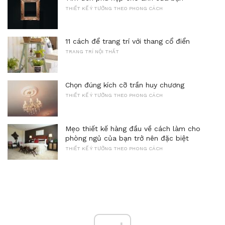
THIẾT KẾ Ý TƯỞNG THEO PHONG CÁCH
11 cách để trang trí với thang cổ điển
TRANG TRÍ NỘI THẤT
Chọn đúng kích cỡ trần huy chương
THIẾT KẾ Ý TƯỞNG THEO PHONG CÁCH
Mẹo thiết kế hàng đầu về cách làm cho
phòng ngủ của bạn trở nên đặc biệt
THIẾT KẾ Ý TƯỞNG THEO PHONG CÁCH