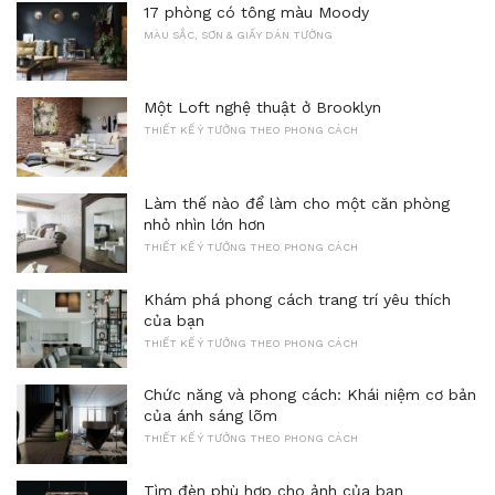
17 phòng có tông màu Moody
MÀU SẮC, SƠN & GIẤY DÁN TƯỜNG
Một Loft nghệ thuật ở Brooklyn
THIẾT KẾ Ý TƯỞNG THEO PHONG CÁCH
Làm thế nào để làm cho một căn phòng
nhỏ nhìn lớn hơn
THIẾT KẾ Ý TƯỞNG THEO PHONG CÁCH
Khám phá phong cách trang trí yêu thích
của bạn
THIẾT KẾ Ý TƯỞNG THEO PHONG CÁCH
Chức năng và phong cách: Khái niệm cơ bản
của ánh sáng lõm
THIẾT KẾ Ý TƯỞNG THEO PHONG CÁCH
Tìm đèn phù hợp cho ảnh của bạn