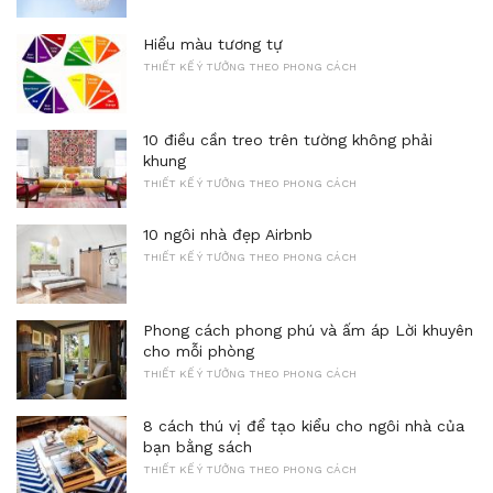
Hiểu màu tương tự
THIẾT KẾ Ý TƯỞNG THEO PHONG CÁCH
10 điều cần treo trên tường không phải
khung
THIẾT KẾ Ý TƯỞNG THEO PHONG CÁCH
10 ngôi nhà đẹp Airbnb
THIẾT KẾ Ý TƯỞNG THEO PHONG CÁCH
Phong cách phong phú và ấm áp Lời khuyên
cho mỗi phòng
THIẾT KẾ Ý TƯỞNG THEO PHONG CÁCH
8 cách thú vị để tạo kiểu cho ngôi nhà của
bạn bằng sách
THIẾT KẾ Ý TƯỞNG THEO PHONG CÁCH