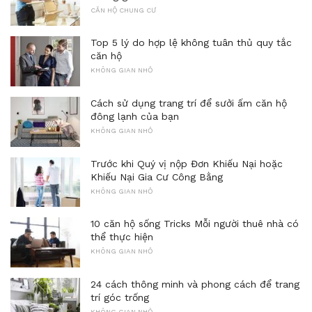
CĂN HỘ CHUNG CƯ
Top 5 lý do hợp lệ không tuân thủ quy tắc
căn hộ
KHÔNG GIAN NHỎ
Cách sử dụng trang trí để sưởi ấm căn hộ
đông lạnh của bạn
KHÔNG GIAN NHỎ
Trước khi Quý vị nộp Đơn Khiếu Nại hoặc
Khiếu Nại Gia Cư Công Bằng
KHÔNG GIAN NHỎ
10 căn hộ sống Tricks Mỗi người thuê nhà có
thể thực hiện
KHÔNG GIAN NHỎ
24 cách thông minh và phong cách để trang
trí góc trống
KHÔNG GIAN NHỎ