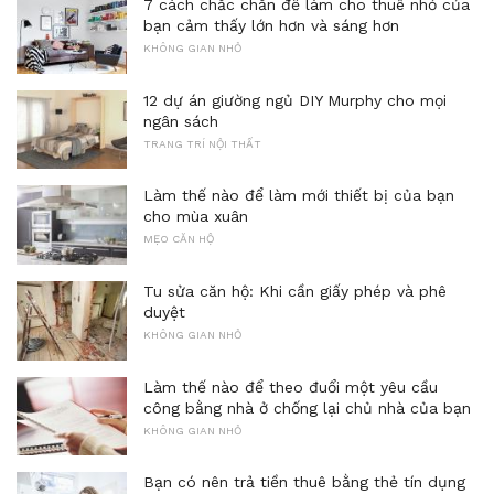
7 cách chắc chắn để làm cho thuê nhỏ của
bạn cảm thấy lớn hơn và sáng hơn
KHÔNG GIAN NHỎ
12 dự án giường ngủ DIY Murphy cho mọi
ngân sách
TRANG TRÍ NỘI THẤT
Làm thế nào để làm mới thiết bị của bạn
cho mùa xuân
MẸO CĂN HỘ
Tu sửa căn hộ: Khi cần giấy phép và phê
duyệt
KHÔNG GIAN NHỎ
Làm thế nào để theo đuổi một yêu cầu
công bằng nhà ở chống lại chủ nhà của bạn
KHÔNG GIAN NHỎ
Bạn có nên trả tiền thuê bằng thẻ tín dụng