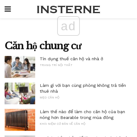
ad
Căn hộ chung cư
Tín dụng thuế căn hộ và nhà ở
TRANG TRÍ NỘI THẤT
Làm gì với bạn cùng phòng không trả tiền
thuê nhà
MẸO CĂN HỘ
Làm thế nào để làm cho căn hộ của bạn
nóng hơn Bearable trong mùa đông
KHÁI NIỆM CƠ BẢN VỀ CĂN HỘ