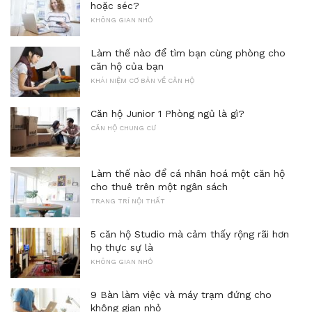
hoặc séc?
KHÔNG GIAN NHỎ
Làm thế nào để tìm bạn cùng phòng cho
căn hộ của bạn
KHÁI NIỆM CƠ BẢN VỀ CĂN HỘ
Căn hộ Junior 1 Phòng ngủ là gì?
CĂN HỘ CHUNG CƯ
Làm thế nào để cá nhân hoá một căn hộ
cho thuê trên một ngân sách
TRANG TRÍ NỘI THẤT
5 căn hộ Studio mà cảm thấy rộng rãi hơn
họ thực sự là
KHÔNG GIAN NHỎ
9 Bàn làm việc và máy trạm đứng cho
không gian nhỏ